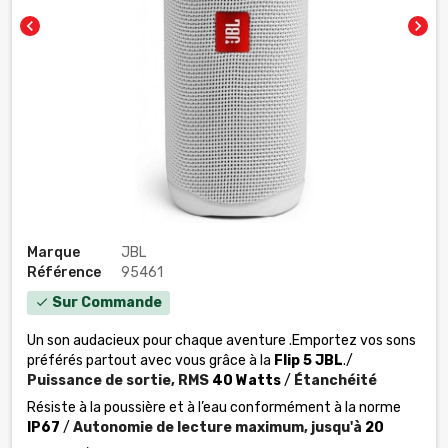
chevron_left
chevron_right
Marque
JBL
Référence
95461
Sur Commande
check
Un son audacieux pour chaque aventure
.Emportez vos sons
préférés partout avec vous grâce à la
Flip 5 JBL
./
Puissance de sortie,
RMS
40 Watts
/
Étanchéité
Résiste à la poussière et à l’eau conformément à la norme
IP67
/
Autonomie de lecture maximum,
jusqu'à
20