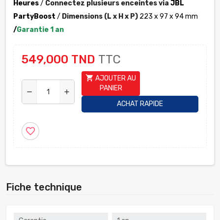
Heures
/
Connectez plusieurs enceintes via
JBL
PartyBoost
/
Dimensions (L x H x P)
223 x 97 x 94 mm
/
Garantie 1 an
549,000 TND
TTC
shopping_cart
AJOUTER AU
PANIER
remove
add
ACHAT RAPIDE
favorite_border
Fiche technique