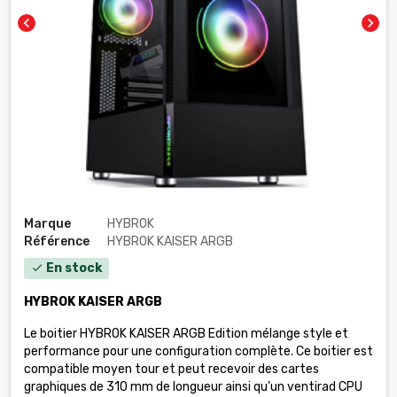
chevron_left
chevron_right
Marque
HYBROK
Référence
HYBROK KAISER ARGB
En stock
check
HYBROK KAISER ARGB
Le boitier HYBROK KAISER ARGB Edition mélange style et
performance pour une configuration complète. Ce boitier est
compatible moyen tour et peut recevoir des cartes
graphiques de 310 mm de longueur ainsi qu’un ventirad CPU