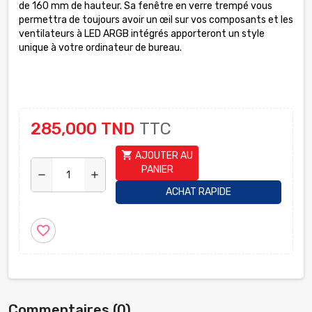
de 160 mm de hauteur. Sa fenêtre en verre trempé vous
permettra de toujours avoir un œil sur vos composants et les
ventilateurs à LED ARGB intégrés apporteront un style
unique à votre ordinateur de bureau.
285,000 TND
TTC
shopping_cart
AJOUTER AU
PANIER
remove
add
ACHAT RAPIDE
favorite_border
Commentaires (0)