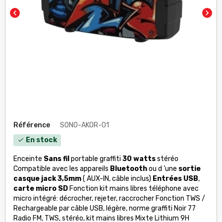
chevron_left
chevron_right
Référence
SONO-AKOR-01
En stock
check
Enceinte
Sans fil
portable graffiti
30 watts
stéréo
Compatible avec les appareils
Bluetooth
ou d ’une
sortie
casque jack 3,5mm
( AUX-IN, câble inclus)
Entrées USB
,
carte micro SD
Fonction kit mains libres téléphone avec
micro intégré: décrocher, rejeter, raccrocher Fonction TWS /
Rechargeable par câble USB, légère, norme graffiti Noir 77
Radio FM, TWS, stéréo, kit mains libres Mixte Lithium 9H