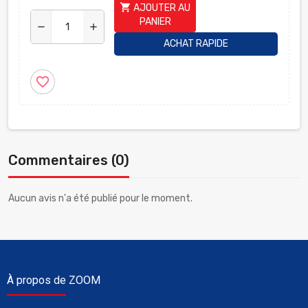
shopping_cart
AJOUTER AU
PANIER
remove
add
ACHAT RAPIDE
favorite_border
Commentaires (0)
Aucun avis n'a été publié pour le moment.
À propos de ZOOM