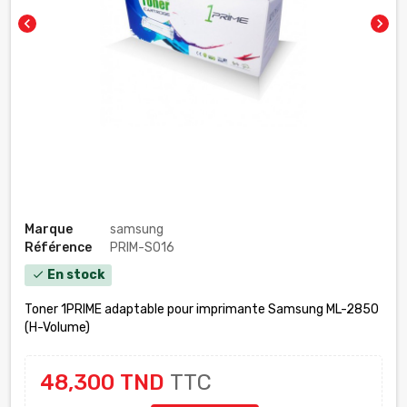
chevron_left
chevron_right
Marque
samsung
Référence
PRIM-S016
En stock
check
Toner 1PRIME adaptable pour imprimante Samsung ML-2850
(H-Volume)
48,300 TND
TTC