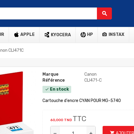
search
UR
APPLE
HP
INSTAX
KYOCERA
anon CLI471C
Marque
Canon
Référence
CLI471-C
En stock
check
Cartouche d'encre CYAN POUR MG-5740
TTC
60,000 TND
shopping_cart
AJOUTER
remove
add