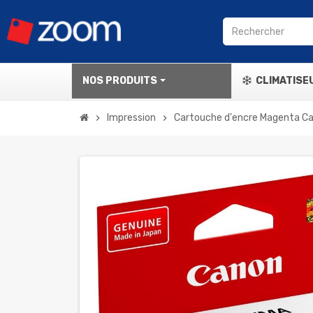
NOS PRODUITS
CLIMATISE
Impression
Cartouche d'encre Magenta C
chevron_right
chevron_right