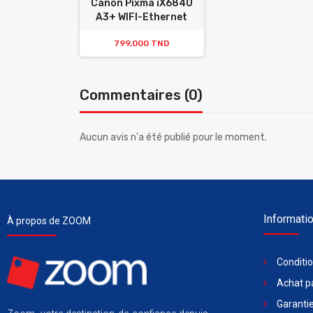
Canon Pixma iX6840
A3+ WIFI-Ethernet
799,000 TND
Commentaires (0)
Aucun avis n'a été publié pour le moment.
Informati
À propos de ZOOM
Conditi
Achat pa
Garantie