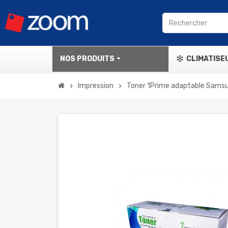
NOS PRODUITS
CLIMATISE
Impression
Toner 1Prime adaptable Sams
chevron_right
chevron_right