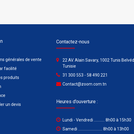
on
Contactez-nous
ons générales de vente
22 AV. Alain Savary, 1002 Tunis Belvéd
Tunisie
r facilité
31 300 553 - 58 490 221
s produits
Contact@zoom.com.tn
n
nce
Heures d’ouverture :
r un devis
Lundi - Vendredi ............ 8h00 à 15h30
Samedi ........................... 8h00 à 13h00