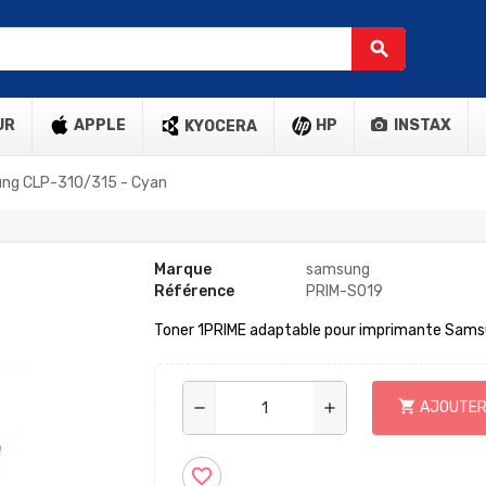
search
UR
APPLE
HP
INSTAX
KYOCERA
ung CLP-310/315 - Cyan
Marque
samsung
Référence
PRIM-S019
Toner 1PRIME adaptable pour imprimante Sam
shopping_cart
AJOUTER
remove
add
favorite_border