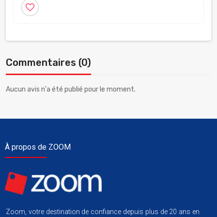
favorite_border
Commentaires (0)
Aucun avis n'a été publié pour le moment.
À propos de ZOOM
Zoom, votre destination de confiance depuis plus de 20 ans en