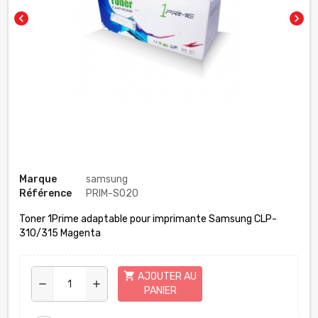
chevron_left
chevron_right
Marque
samsung
Référence
PRIM-S020
Toner 1Prime adaptable pour imprimante Samsung CLP-
310/315 Magenta
shopping_cart
AJOUTER AU
remove
add
PANIER