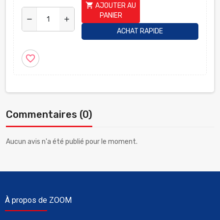
shopping_cart
AJOUTER AU
PANIER
remove
add
ACHAT RAPIDE
favorite_border
Commentaires (0)
Aucun avis n'a été publié pour le moment.
À propos de ZOOM