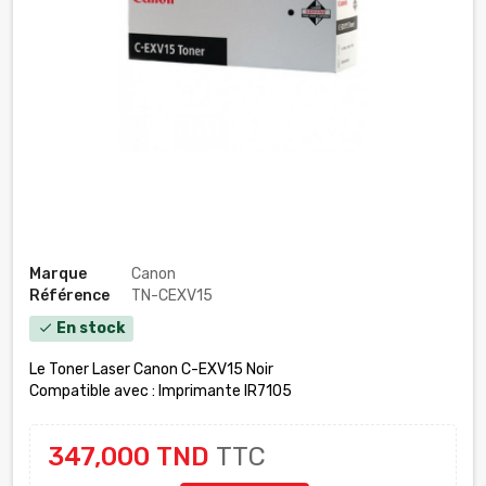
Marque
Canon
Référence
TN-CEXV15
En stock
check
Le Toner Laser Canon C-EXV15 Noir
Compatible avec : Imprimante IR7105
347,000 TND
TTC