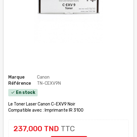
Marque
Canon
Référence
TN-CEXV9N
En stock
check
Le Toner Laser Canon C-EXV9 Noir
Compatible avec : Imprimante IR 3100
237,000 TND
TTC