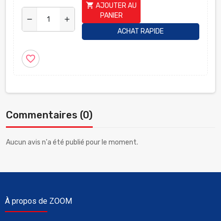
shopping_cart
AJOUTER AU
PANIER
remove
add
ACHAT RAPIDE
favorite_border
Commentaires (0)
Aucun avis n'a été publié pour le moment.
À propos de ZOOM