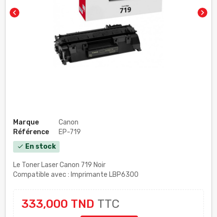
chevron_left
chevron_right
Marque
Canon
Référence
EP-719
En stock
check
Le Toner Laser Canon 719 Noir
Compatible avec : Imprimante LBP6300
333,000 TND
TTC