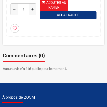
shopping_cart
AJOUTER AU
PANIER
remove
add
ACHAT RAPIDE
favorite_border
Commentaires (0)
Aucun avis n'a été publié pour le moment.
À propos de ZOOM