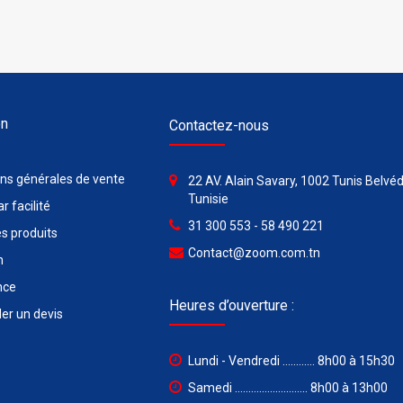
on
Contactez-nous
ons générales de vente
22 AV. Alain Savary, 1002 Tunis Belvéd
Tunisie
r facilité
31 300 553 - 58 490 221
s produits
Contact@zoom.com.tn
n
nce
Heures d’ouverture :
r un devis
Lundi - Vendredi ............ 8h00 à 15h30
Samedi ........................... 8h00 à 13h00