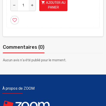
shopping_cart
AJOUTER AU
remove
add
PANIER
favorite_border
Commentaires (0)
Aucun avis n'a été publié pour le moment.
À propos de ZOOM