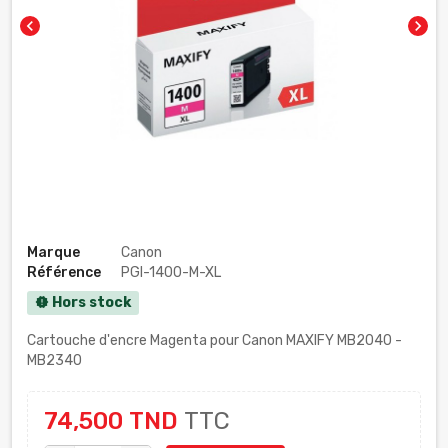
chevron_left
chevron_right
Marque
Canon
Référence
PGI-1400-M-XL
Hors stock
new_releases
Cartouche d'encre Magenta pour Canon MAXIFY MB2040 -
MB2340
74,500 TND
TTC