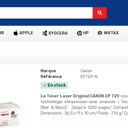
search
UR
APPLE
HP
INSTAX
KYOCERA
Marque
Canon
Référence
EP729-N
En stock
check
Le Toner Laser Original CANON EP 729
vou
technologie d'impression laser avancée.
:
Tech
(Noir & Blanc) : Jusqu'à 1200 pages/ Compat
Dimensions : 36,5 x 11 x 10 cm/ Poids : 776 g/ Cou