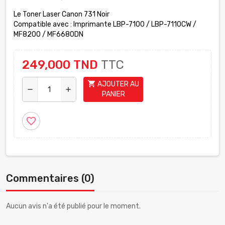
Le Toner Laser Canon 731 Noir
Compatible avec : Imprimante LBP-7100 / LBP-7110CW /
MF8200 / MF6680DN
249,000 TND
TTC
shopping_cart
AJOUTER AU
remove
add
PANIER
favorite_border
Commentaires (0)
Aucun avis n'a été publié pour le moment.