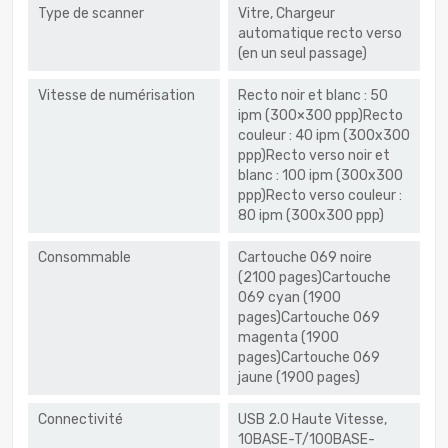
Type de scanner
Vitre, Chargeur
automatique recto verso
(en un seul passage)
Vitesse de numérisation
Recto noir et blanc : 50
ipm (300×300 ppp)Recto
couleur : 40 ipm (300x300
ppp)Recto verso noir et
blanc : 100 ipm (300x300
ppp)Recto verso couleur :
80 ipm (300x300 ppp)
Consommable
Cartouche 069 noire
(2100 pages)Cartouche
069 cyan (1900
pages)Cartouche 069
magenta (1900
pages)Cartouche 069
jaune (1900 pages)
Connectivité
USB 2.0 Haute Vitesse,
10BASE-T/100BASE-