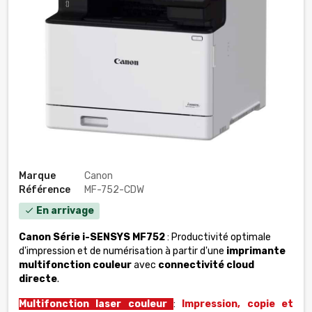
Marque
Canon
Référence
MF-752-CDW
En arrivage
check
Canon
Série i-SENSYS MF752
: Productivité optimale
d'impression et de numérisation à partir d'une
imprimante
multifonction couleur
avec
connectivité cloud
directe
.
Multifonction laser couleur
:
Impression, copie et