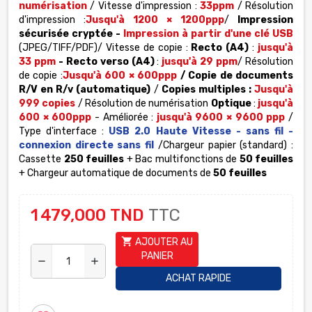
numérisation
/ Vitesse d'impression :
33ppm
/ Résolution
d'impression :
Jusqu'à 1200 × 1200ppp
/
Impression
sécurisée cryptée -
Impression à partir d'une clé USB
(JPEG/TIFF/PDF)/ Vitesse de copie :
Recto (A4)
:
jusqu'à
33 ppm
-
Recto verso (A4)
:
jusqu'à 29 ppm
/ Résolution
de copie :
Jusqu'à 600 × 600ppp
/ Copie de documents
R/V en R/v (automatique)
/
Copies multiples :
Jusqu'à
999 copies
/ Résolution de numérisation
Optique
:
jusqu'à
600 × 600ppp
-
Améliorée :
jusqu'à 9600 × 9600 ppp
/
Type d'interface :
USB 2.0 Haute Vitesse - sans fil -
connexion directe sans fil
/Chargeur papier (standard) :
Cassette
250 feuilles
+ Bac multifonctions de
50 feuilles
+ Chargeur automatique de documents de
50 feuilles
1 479,000 TND
TTC
shopping_cart
AJOUTER AU
PANIER
remove
add
ACHAT RAPIDE