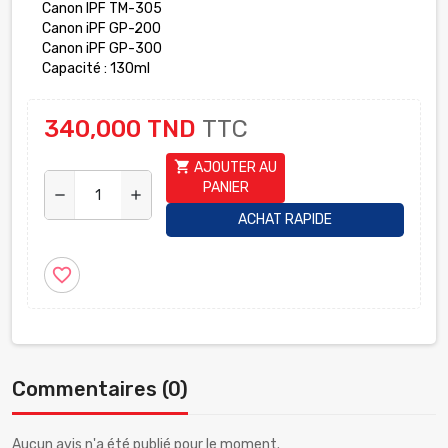
Canon IPF TM-305
Canon iPF GP-200
Canon iPF GP-300
Capacité : 130ml
340,000 TND
TTC
shopping_cart
AJOUTER AU
PANIER
remove
add
ACHAT RAPIDE
favorite_border
Commentaires (0)
Aucun avis n'a été publié pour le moment.