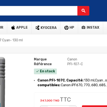
search
UR
APPLE
HP
INSTAX
KYOCERA
7 Cyan- 130 ml
Marque
Canon
Référence
PFI-107-C
En stock
check
Canon PFI-107C
,
Capacité:
130 ml,Cyan
, 
compatibles:
Canon iPF670, 770, 680, 685,
TTC
347,000 TND