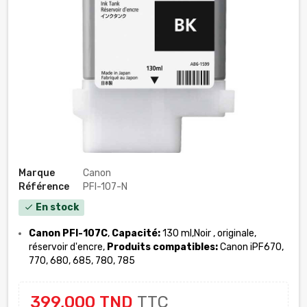
Marque
Canon
Référence
PFI-107-N
En stock
check
Canon PFI-107C
,
Capacité:
130 ml,Noir
, originale,
réservoir d'encre,
Produits compatibles:
Canon iPF670,
770, 680, 685, 780, 785
399,000 TND
TTC