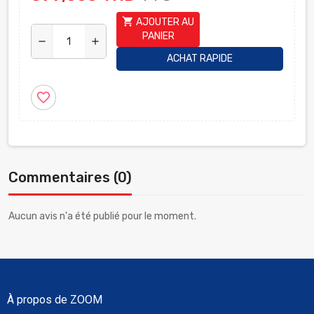
shopping_cart
AJOUTER AU
PANIER
remove
add
ACHAT RAPIDE
favorite_border
Commentaires (0)
Aucun avis n'a été publié pour le moment.
À propos de ZOOM