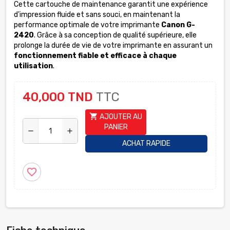
Cette cartouche de maintenance garantit une expérience
d'impression fluide et sans souci, en maintenant la
performance optimale de votre imprimante
Canon G-
2420
. Grâce à sa conception de qualité supérieure, elle
prolonge la durée de vie de votre imprimante en assurant un
fonctionnement fiable et efficace à chaque
utilisation
.
40,000 TND
TTC
shopping_cart
AJOUTER AU
PANIER
remove
add
ACHAT RAPIDE
favorite_border