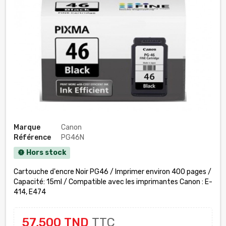
Marque
Canon
Référence
PG46N
Hors stock
new_releases
Cartouche d'encre Noir PG46 / Imprimer environ 400 pages /
Capacité: 15ml / Compatible avec les imprimantes Canon : E-
414, E474
57,500 TND
TTC