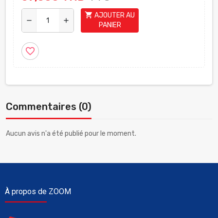
shopping_cart
AJOUTER AU
remove
add
PANIER
favorite_border
Commentaires (0)
Aucun avis n'a été publié pour le moment.
À propos de ZOOM