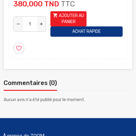
380,000 TND
TTC
shopping_cart
AJOUTER AU
PANIER
remove
add
ACHAT RAPIDE
favorite_border
Commentaires (0)
Aucun avis n'a été publié pour le moment.
À propos de ZOOM