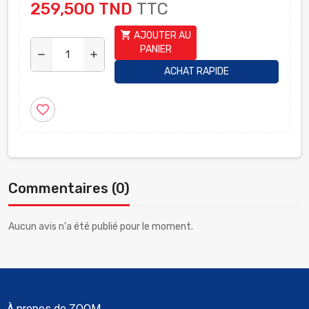
259,500 TND
TTC
shopping_cart
AJOUTER AU
PANIER
remove
add
ACHAT RAPIDE
favorite_border
Commentaires (0)
Aucun avis n'a été publié pour le moment.
À propos de ZOOM