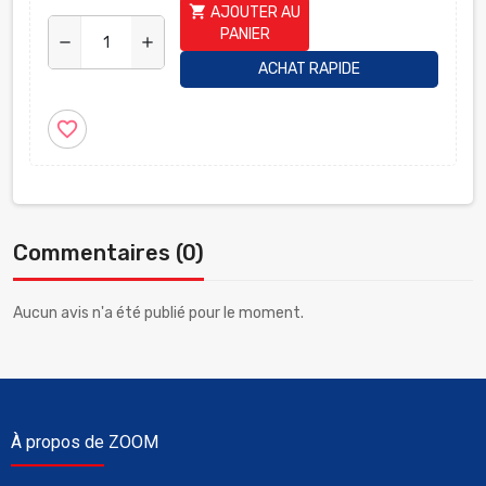
shopping_cart
AJOUTER AU
PANIER
remove
add
ACHAT RAPIDE
favorite_border
Commentaires (0)
Aucun avis n'a été publié pour le moment.
À propos de ZOOM