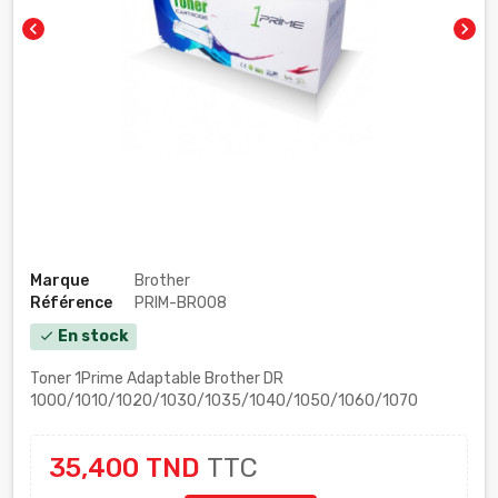
chevron_left
chevron_right
Marque
Brother
Référence
PRIM-BR008
En stock
check
Toner 1Prime Adaptable Brother DR
1000/1010/1020/1030/1035/1040/1050/1060/1070
35,400 TND
TTC