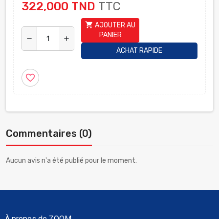
322,000 TND
TTC
shopping_cart
AJOUTER AU
PANIER
remove
add
ACHAT RAPIDE
favorite_border
Commentaires (0)
Aucun avis n'a été publié pour le moment.
À propos de ZOOM