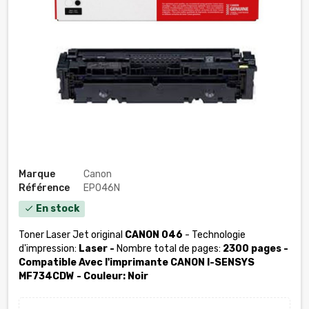
Marque
Canon
Référence
EP046N
En stock
check
Toner Laser Jet original
CANON 046
- Technologie
d'impression:
Laser -
Nombre total de pages:
2300 pages -
Compatible Avec l'imprimante CANON I-SENSYS
MF734CDW - Couleur: Noir