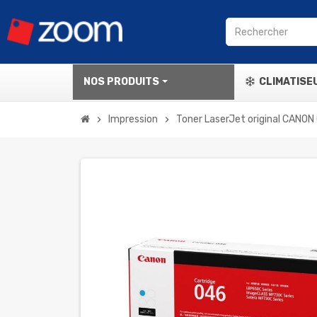
NOS PRODUITS
CLIMATISE
Impression
Toner LaserJet original CANON
chevron_right
chevron_right