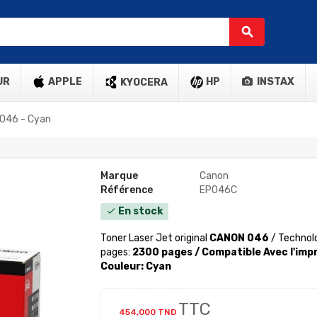
search
UR
APPLE
HP
INSTAX
KYOCERA
 046 - Cyan
Marque
Canon
Référence
EP046C
En stock
check
Toner Laser Jet original
CANON 046
/ Technolo
pages:
2300 pages / Compatible Avec l'i
Couleur: Cyan
TTC
454,000 TND