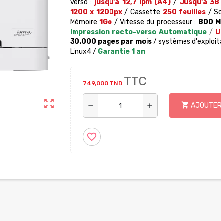
verso :
jusqu'à 12,7 ipm (A4)
/
Jusqu'à 38
1200 x 1200px
/ Cassette
250 feuilles
/
So
Mémoire
1Go
/ Vitesse du processeur :
800 M
Impression recto-verso Automatique
/
U
30.000 pages par mois
/ systèmes d'exploita
Linux4 /
Garantie 1 an
TTC
749,000 TND
zoom_out_map
shopping_cart
AJOUTER
remove
add
favorite_border