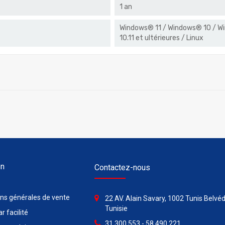
1 an
Windows® 11 / Windows® 10 / Wi
10.11 et ultérieures / Linux
on
Contactez-nous
ons générales de vente
22 AV. Alain Savary, 1002 Tunis Belvéd
Tunisie
r facilité
31 300 553 - 58 490 221