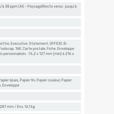
u'à 38 ppm (A5 - Paysage)Recto verso : jusqu'à
 Lettre, Executive, Statement, OFFICIO, B-
Foolscap, 16K, Carte postale, Fiche, Enveloppe
s personnalisés : 76,2 x 127 mm (min) à 216 x
apier épais, Papier fin, Papier couleur, Papier
e, Enveloppe
287 mm / Env. 16,1 kg