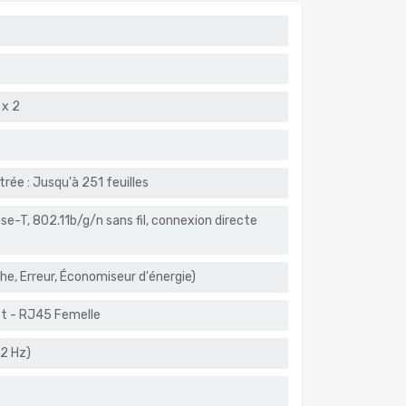
 x 2
ée : Jusqu'à 251 feuilles
, 802.11b/g/n sans fil, connexion directe
he, Erreur, Économiseur d'énergie)
et - RJ45 Femelle
±2 Hz)