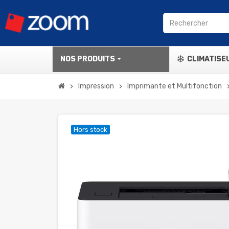
NOS PRODUITS
CLIMATISE
Impression
Imprimante et Multifonction
chevron_right
chevron_right
chevron
Hors stock