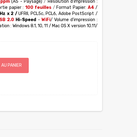
 ppm
(A5 - Paysage)
/
Résolution d'impression :
rtie
papier :
100
feuilles
/
Format Papier:
A4
/
Hz x 2 /
UFRII, PCL5c, PCL6, Adobe PostScript
/
SB 2.0
Hi-Speed
-
WiFi
/ Volume d'impression :
tion : Windows 8.1, 10, 11 / Mac OS X version 10.11/
 AU PANIER