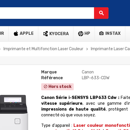
search
UR
APPLE
HP
INSTAX
KYOCERA
Imprimante et Multifonction Laser Couleur
Imprimante Laser Can
_right
chevron_right
Marque
Canon
Référence
LBP-633-CDW
Hors stock
block
Canon
Série i-SENSYS LBP633
Cdw
:
Fait
vitesse supérieure
, avec une gamme d'imp
impressions de haute qualité
, protègent
connecté où que vous soyez.
Type d'appareil :
Laser couleur monofonct