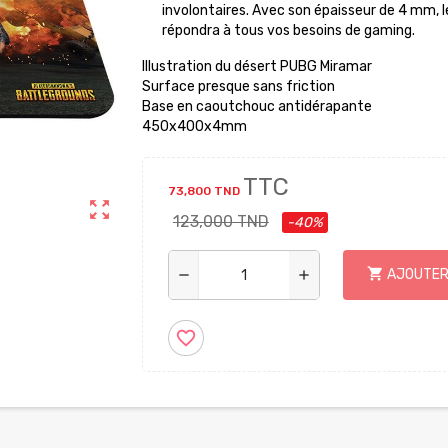
involontaires. Avec son épaisseur de 4 mm, l
répondra à tous vos besoins de gaming.
Illustration du désert PUBG Miramar
Surface presque sans friction
Base en caoutchouc antidérapante
450x400x4mm
TTC
73,800 TND
zoom_out_map
123,000 TND
-40%
shopping_cart
AJOUTER
remove
add
favorite_border