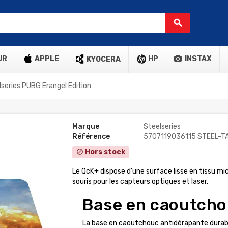
search
UR
APPLE
HP
INSTAX
KYOCERA
lseries PUBG Erangel Edition
Marque
Steelseries
Référence
5707119036115 STEEL-T
Hors stock
block
Le QcK+ dispose d’une surface lisse en tissu micr
souris pour les capteurs optiques et laser.
Base en caoutcho
La base en caoutchouc antidérapante durab