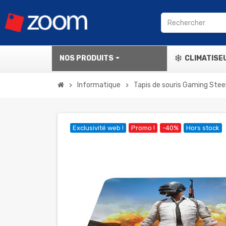
NOS PRODUITS
CLIMATISE
Informatique
Tapis de souris Gaming Stee
chevron_right
chevron_right
Exclusivité web !
Promo !
-40%
Hors stock