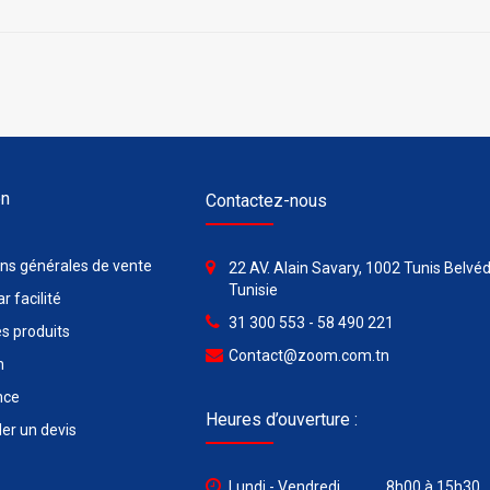
on
Contactez-nous
ons générales de vente
22 AV. Alain Savary, 1002 Tunis Belvéd
Tunisie
r facilité
31 300 553 - 58 490 221
s produits
Contact@zoom.com.tn
n
nce
Heures d’ouverture :
r un devis
Lundi - Vendredi ............ 8h00 à 15h30