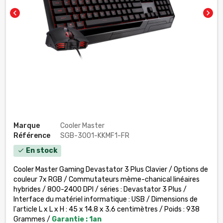
chevron_left
chevron_right
Marque
Cooler Master
Référence
SGB-3001-KKMF1-FR
En stock
check
Cooler Master Gaming Devastator 3 Plus Clavier / Options de
couleur 7x RGB / Commutateurs mème-chanical linéaires
hybrides / 800-2400 DPI / séries : ‎Devastator 3 Plus /
Interface du matériel informatique : USB / Dimensions de
l'article L x L x H : ‎45 x 14.8 x 3.6 centimètres / Poids : 938
Grammes /
Garantie : 1an