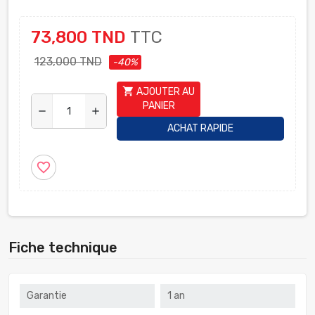
73,800 TND
TTC
123,000 TND
-40%
shopping_cart
AJOUTER AU
PANIER
remove
add
ACHAT RAPIDE
favorite_border
Fiche technique
Garantie
1 an