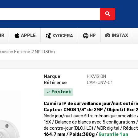
search
UR
APPLE
HP
INSTAX
KYOCERA
ikvision Externe 2 MP IR30m
Marque
HIKVISION
Référence
CAM-UNV-01
En stock
check
Caméra IP de surveillance jour/nuit extéri
Capteur CMOS 1/3” de 2MP /
Objectif fixe
Mode jour/nuit avec filtre mécanique amovible
16X / Balance de blancs avec 5 configurations
de contre-jour (BLC,HLC) / WDR digital / Réduc
164,7 mm / Poids:380g /
Garantie 1 an