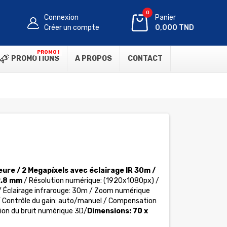
0
Connexion
Panier
Créer un compte
0,000 TND
PROMO !
PROMOTIONS
A PROPOS
CONTACT
eure /
2 Megapíxels avec éclairage IR 30m /
 2.8 mm
/ Résolution numérique: (1920x1080px) /
 / Éclairage infrarouge: 30m / Zoom numérique
 / Contrôle du gain: auto/manuel / Compensation
tion du bruit numérique 3D/
Dimensions: 70 x