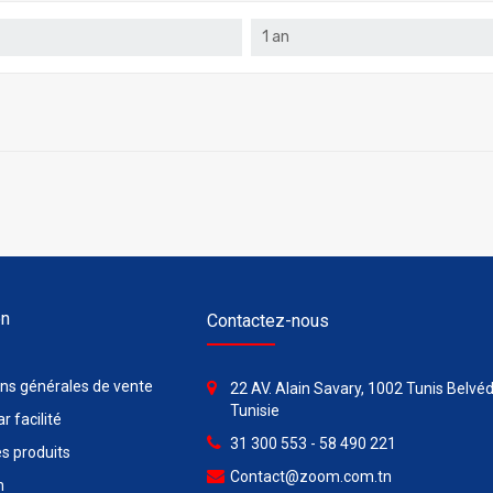
1 an
on
Contactez-nous
ons générales de vente
22 AV. Alain Savary, 1002 Tunis Belvéd
Tunisie
r facilité
31 300 553 - 58 490 221
s produits
Contact@zoom.com.tn
n