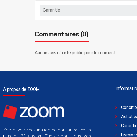
Garantie
Commentaires (0)
Aucun avis n'a été publié pour le moment.
Informati
À propos de ZOOM
Conditi
Achat pa
Garantie
Zoom, votre destination de confiance depuis
Livraiso
plus de 20 ans en Tunisie pour tous vos