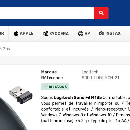
search
UR
APPLE
HP
INSTAX
KYOCERA
5 Gris
Marque
Logitech
Référence
SOUR-LOGITECH-21
En stock
check
Souris
Logitech Sans Fil M185
Confortable, co
vous permet de travailler n'importe où / T
confortable et incurvée / Nano-récepteur U
Windows 7, Windows 8 et Windows 10 / Dimensi
(batterie incluse): 75.2 g / Type de piles 1 x AA 