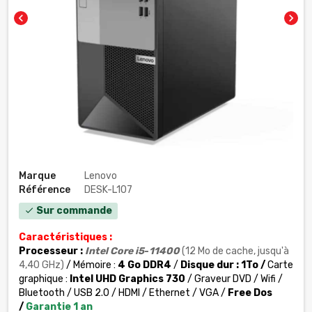
chevron_left
chevron_right
Marque
Lenovo
Référence
DESK-L107
Sur commande
check
Caractéristiques :
Processeur :
Intel
Core
i5
-
11400
(12 Mo de cache, jusqu'à
4,40 GHz)
/ Mémoire :
4 Go DDR4
/
Disque dur : 1To /
Carte
graphique :
Intel UHD Graphics 730
/ Graveur DVD / Wifi /
Bluetooth / USB 2.0 / HDMI / Ethernet / VGA /
Free Dos
/
Garantie 1 an