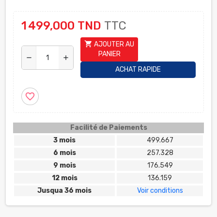
1 499,000 TND
TTC
shopping_cart
AJOUTER AU
PANIER
remove
add
ACHAT RAPIDE
favorite_border
Facilité de Paiements
3 mois
499.667
6 mois
257.328
9 mois
176.549
12 mois
136.159
Jusqua 36 mois
Voir conditions