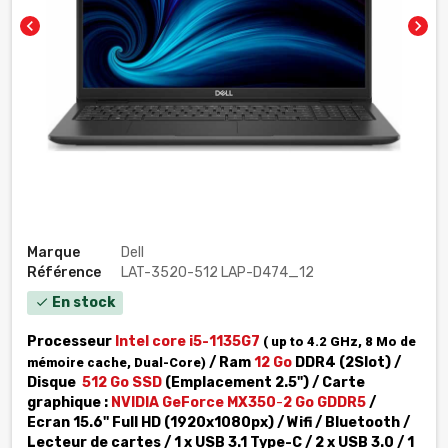
chevron_left
chevron_right
Marque
Dell
Référence
LAT-3520-512 LAP-D474_12
En stock
check
Processeur
Intel core
i5-1135G7
( up to 4.2 GHz, 8 Mo de
/ Ram
12 Go
DDR4 (2Slot) /
mémoire cache, Dual-Core)
Disque
512 Go SSD
(Emplacement 2.5") / Carte
graphique :
NVIDIA GeForce MX350
-
2 Go GDDR5
/
Ecran 15.6'' Full HD (1920x1080px) / Wifi / Bluetooth /
Lecteur de cartes
/ 1 x USB 3.1 Type-C / 2 x USB 3.0 / 1