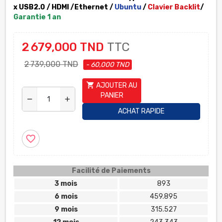
x USB2.0 / HDMI /Ethernet /
Ubuntu
/
Clavier Backlit
/
Garantie 1 an
2 679,000 TND
TTC
2 739,000 TND
- 60,000 TND
shopping_cart
AJOUTER AU
PANIER
remove
add
ACHAT RAPIDE
favorite_border
Facilité de Paiements
3 mois
893
6 mois
459.895
9 mois
315.527