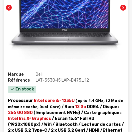
chevron_left
chevron_right
Marque
Dell
Référence
LAT-5530-I5 LAP-D475_12
En stock
check
Processeur
Intel core
i5-1235U
( up to 4.4 GHz, 12 Mo de
/ Ram
12 Go
DDR4 / Disque :
mémoire cache, Dual-Core)
256 GO SSD
( Emplacement NVMe) / Carte graphique :
Intel Iris Xᵉ Graphics
/ Ecran 15.6'' Full HD
(1920x1080px) / Wifi / Bluetooth / Lecteur de cartes /
2 x USB 3.2 Type-C / 2 x USB 3.2 Gen1 / HDMI /Ethernet