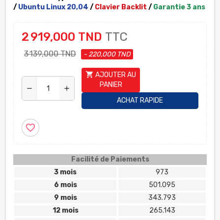
/
Ubuntu
Linux 20,04
/
Clavier Backlit
/
Garantie 3 ans
2 919,000 TND
TTC
3 139,000 TND
- 220,000 TND
shopping_cart
AJOUTER AU
PANIER
remove
add
ACHAT RAPIDE
favorite_border
Facilité de Paiements
3 mois
973
6 mois
501.095
9 mois
343.793
12 mois
265.143