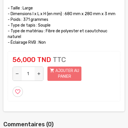
- Taille : Large
- Dimensions l x L x H (en mm) : 680 mm x 280 mm x 3 mm
- Poids : 371 grammes
- Type de tapis : Souple
- Type de matériau : Fibre de polyester et caoutchouc
naturel
- Éclairage RVB : Non
56,000 TND
TTC
shopping_cart
AJOUTER AU
remove
add
PANIER
favorite_border
Commentaires (0)