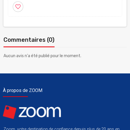
favorite_border
Commentaires (0)
Aucun avis n'a été publié pour le moment.
À propos de ZOOM
Zoom, votre destination de confiance depuis plus de 20 ans en