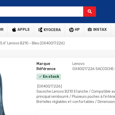
search
UR
APPLE
HP
INSTAX
KYOCERA
 15.6" Lenovo B210 - Bleu (GX40Q17226)
Marque
Lenovo
Référence
GX40Q17226 SACCOCHE
En stock
check
[GX40Q17226]
Sacoche Lenovo B210 Etanche / Compatible av
principal rembourré / Plusieurs poches à l'intéri
Bretelles réglables et confortables / Dimensio