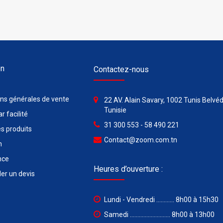
on
Contactez-nous
ons générales de vente
22 AV. Alain Savary, 1002 Tunis Belvéd
Tunisie
r facilité
31 300 553 - 58 490 221
s produits
Contact@zoom.com.tn
n
nce
Heures d’ouverture :
r un devis
Lundi - Vendredi ............ 8h00 à 15h30
Samedi ........................... 8h00 à 13h00