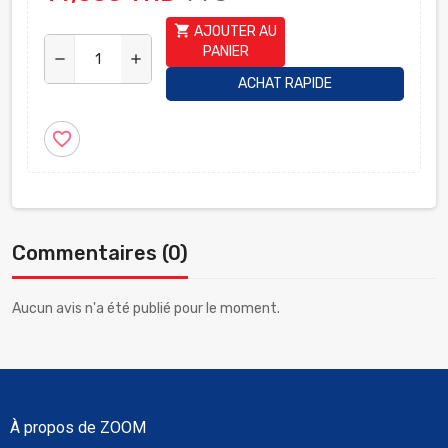
shopping_cart
AJOUTER AU
PANIER
remove
add
ACHAT RAPIDE
favorite_border
Commentaires (0)
Aucun avis n'a été publié pour le moment.
À propos de ZOOM