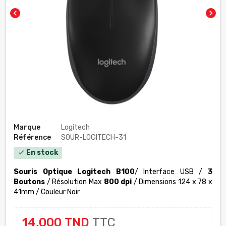
chevron_left
chevron_right
Marque
Logitech
Référence
SOUR-LOGITECH-31
En stock
check
Souris Optique Logitech B100
/ Interface USB /
3
Boutons
/ Résolution Max
800 dpi
/ Dimensions 124 x 78 x
41mm /
Couleur Noir
14,000 TND
TTC