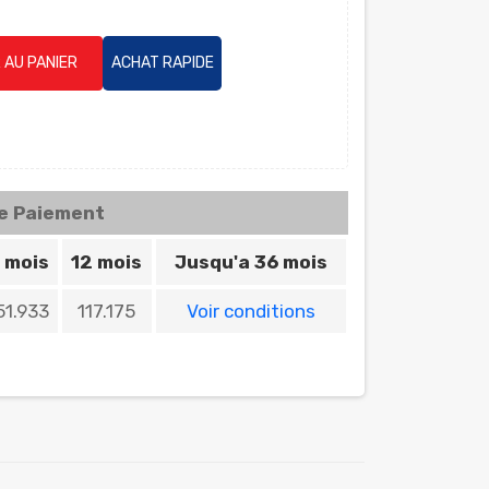
 AU PANIER
ACHAT RAPIDE
de Paiement
 mois
12 mois
Jusqu'a 36 mois
51.933
117.175
Voir conditions