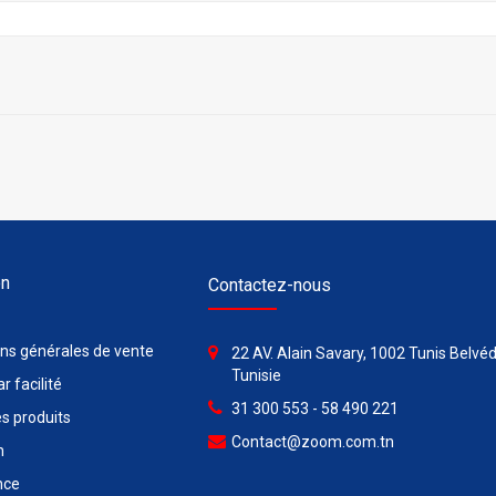
on
Contactez-nous
ons générales de vente
22 AV. Alain Savary, 1002 Tunis Belvéd
Tunisie
r facilité
31 300 553 - 58 490 221
s produits
Contact@zoom.com.tn
n
nce