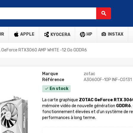
search
UR
APPLE
HP
INSTAX
KYOCERA
A GeForce RTX3060 AMP WHITE -12 Go GDDR6
Marque
zotac
Référence
A30600F-10P INF-CG131
En stock
check
La carte graphique
ZOTAC GeForce RTX 3060
mémoire vidéo de nouvelle génération
GDDR6
.
fonctionnement élevées et d'un système de refr
performances à long terme.