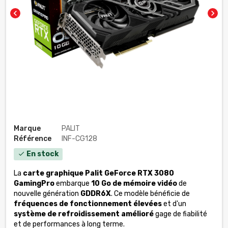
chevron_left
chevron_right
Marque
PALIT
Référence
INF-CG128
En stock
check
La
carte graphique Palit GeForce RTX 3080
GamingPro
embarque
10 Go de mémoire vidéo
de
nouvelle génération
GDDR6X
. Ce modèle bénéficie de
fréquences de fonctionnement élevées
et d'un
système de refroidissement amélioré
gage de fiabilité
et de performances à long terme.