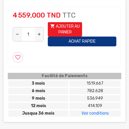
4 559,000 TND
TTC
shopping_cart
AJOUTER AU
PANIER
remove
add
ACHAT RAPIDE
favorite_border
Facilité de Paiements
3 mois
1519.667
6 mois
782.628
9 mois
536.949
12 mois
414.109
Jusqua 36 mois
Voir conditions