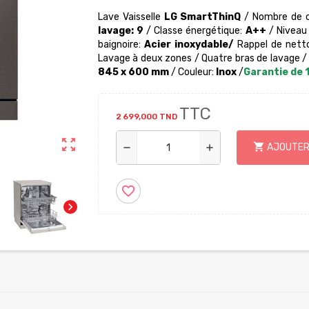
Lave Vaisselle
LG SmartThinQ
/ Nombre de 
lavage: 9
/ Classe énergétique:
A++
/ Niveau
baignoire:
Acier inoxydable/
Rappel de netto
Lavage à deux zones / Quatre bras de lavage / 
845 x 600 mm
/ Couleur:
Inox
/
Garantie de 
TTC
2 699,000 TND
zoom_out_map
shopping_cart
AJOUTER
remove
add
favorite_border
chevron_right