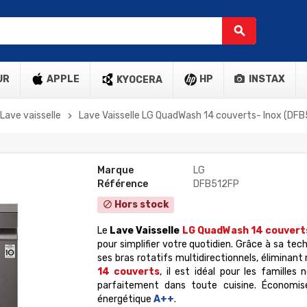
search
UR
APPLE
HP
INSTAX
KYOCERA
Lave vaisselle
Lave Vaisselle LG QuadWash 14 couverts- Inox (DF
chevron_right
Marque
LG
Référence
DFB512FP
Hors stock
block
Le
Lave Vaisselle
LG QuadWash 14 couverts
pour simplifier votre quotidien. Grâce à sa tec
ses bras rotatifs multidirectionnels, élimina
14 couverts
, il est idéal pour les famille
parfaitement dans toute cuisine. Économise
énergétique
A++
.