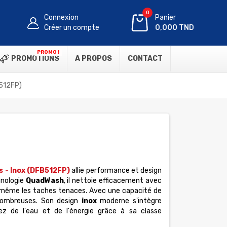
0
Connexion
Panier
Créer un compte
0,000 TND
PROMO !
PROMOTIONS
A PROPOS
CONTACT
B512FP)
 - Inox (DFB512FP)
allie performance et design
hnologie
QuadWash
, il nettoie efficacement avec
nt même les taches tenaces. Avec une capacité de
s nombreuses. Son design
inox
moderne s'intègre
z de l'eau et de l'énergie grâce à sa classe