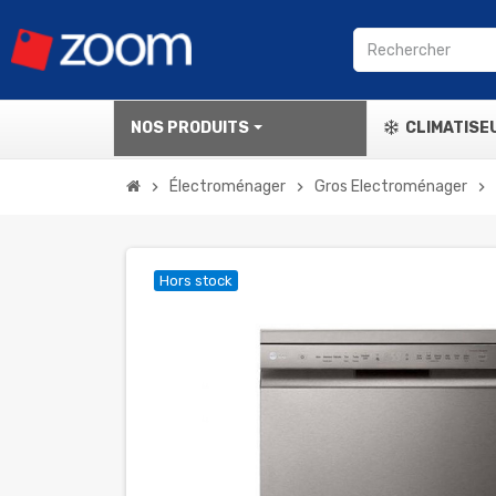
NOS PRODUITS
CLIMATISE
Électroménager
Gros Electroménager
chevron_right
chevron_right
chevron_right
Hors stock