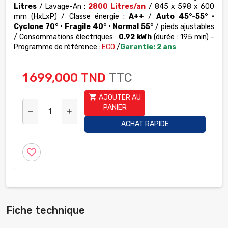
Litres
/ Lavage-An :
2800
Litres/an
/ 845 x 598 x 600
mm (HxLxP) / Classe énergie :
A++
/
Auto 45°-55° •
Cyclone 70° • Fragile 40° • Normal 55°
/ pieds ajustables
/ Consommations électriques :
0.92 kWh
(durée : 195 min) -
Programme de référence :
ECO
/
Garantie: 2 ans
1 699,000 TND
TTC
shopping_cart
AJOUTER AU
PANIER
remove
add
ACHAT RAPIDE
favorite_border
Fiche technique