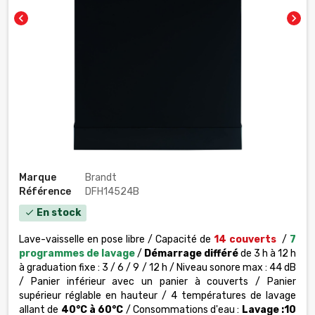
chevron_left
chevron_right
Marque
Brandt
Référence
DFH14524B
En stock
check
Lave-vaisselle en pose libre / Capacité de
14 couverts
/
7
programmes
de lavage
/
Démarrage différé
de 3 h à 12 h
à graduation fixe : 3 / 6 / 9 / 12 h / Niveau sonore max : 44 dB
/ Panier inférieur avec un panier à couverts / Panier
supérieur réglable en hauteur / 4 températures de lavage
allant de
40°C à 60°C
/ Consommations d'eau :
Lavage :10