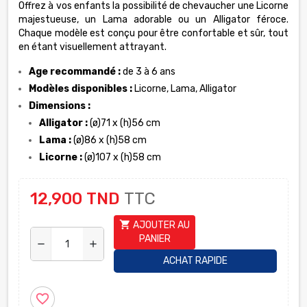
Offrez à vos enfants la possibilité de chevaucher une Licorne
majestueuse, un Lama adorable ou un Alligator féroce.
Chaque modèle est conçu pour être confortable et sûr, tout
en étant visuellement attrayant.
Age recommandé :
de 3 à 6 ans
Modèles disponibles :
Licorne, Lama, Alligator
Dimensions :
Alligator :
(ø)71 x (h)56 cm
Lama :
(ø)86 x (h)58 cm
Licorne :
(ø)107 x (h)58 cm
12,900 TND
TTC
shopping_cart
AJOUTER AU
PANIER
remove
add
ACHAT RAPIDE
favorite_border