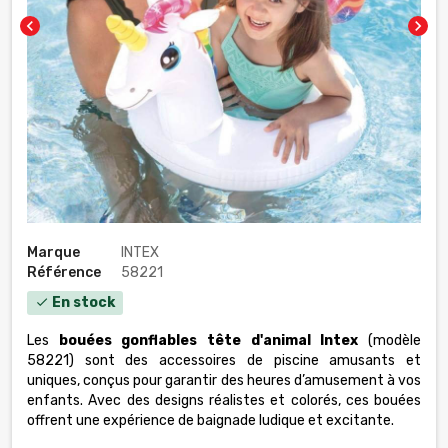
chevron_left
chevron_right
Marque
INTEX
Référence
58221
En stock
check
Les
bouées gonflables tête d'animal Intex
(modèle
58221) sont des accessoires de piscine amusants et
uniques, conçus pour garantir des heures d’amusement à vos
enfants. Avec des designs réalistes et colorés, ces bouées
offrent une expérience de baignade ludique et excitante.