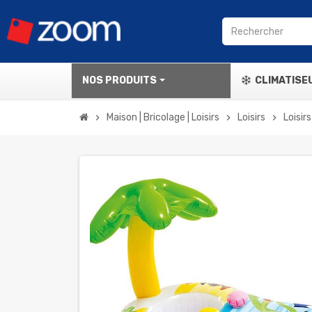
NOS PRODUITS
CLIMATISE
Maison | Bricolage | Loisirs
Loisirs
Loisir
chevron_right
chevron_right
chevron_right