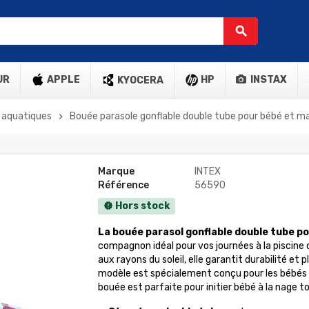
search
UR
APPLE
HP
INSTAX
KYOCERA
s aquatiques
Bouée parasole gonflable double tube pour bébé et 
chevron_right
Marque
INTEX
Référence
56590
Hors stock
new_releases
La bouée parasol gonflable double tube 
compagnon idéal pour vos journées à la piscine 
aux rayons du soleil, elle garantit durabilité et 
modèle est spécialement conçu pour les bébés 
bouée est parfaite pour initier bébé à la nage