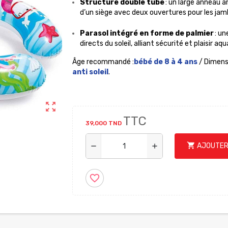
Structure double tube
: un large anneau 
d’un siège avec deux ouvertures pour les jamb
Parasol intégré en forme de palmier
: un
directs du soleil, alliant sécurité et plaisir aq
Âge recommandé
:
bébé de 8 à 4 ans
/ Dimens
anti soleil
.
zoom_out_map
TTC
39,000 TND
shopping_cart
AJOUTER
remove
add
favorite_border