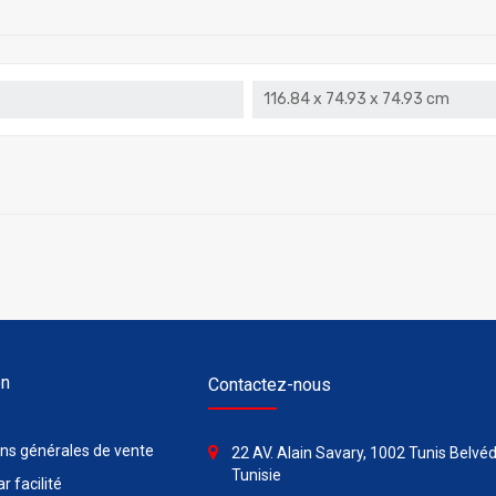
‎116.84 x 74.93 x 74.93 cm
on
Contactez-nous
ons générales de vente
22 AV. Alain Savary, 1002 Tunis Belvéd
Tunisie
r facilité