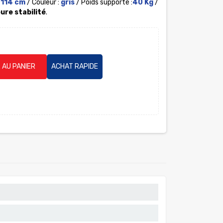
x 114 cm
/ Couleur :
gris
/ Poids supporté :
40 Kg
/
ure stabilité
.
 AU PANIER
ACHAT RAPIDE