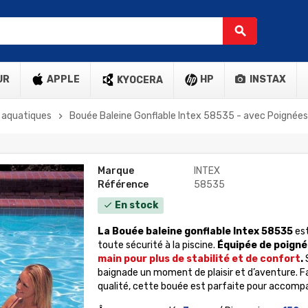
search
UR
APPLE
HP
INSTAX
KYOCERA
s aquatiques
Bouée Baleine Gonflable Intex 58535 - avec Poignées
chevron_right
Marque
INTEX
Référence
58535
En stock
check
La Bouée baleine gonflable Intex 58535
est
toute sécurité à la piscine.
Équipée de poigné
main pour plus de stabilité et de confort
.
S
baignade un moment de plaisir et d’aventure. Fa
qualité, cette bouée est parfaite pour accomp