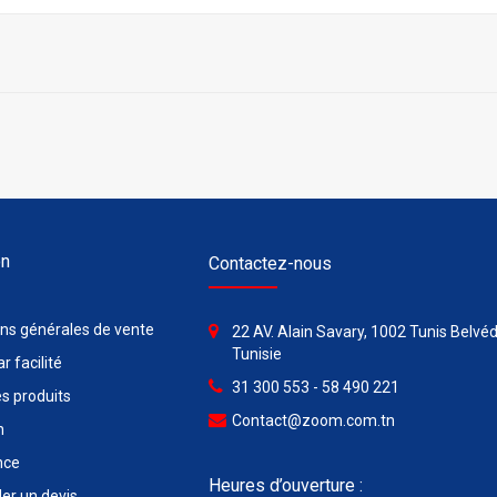
on
Contactez-nous
ons générales de vente
22 AV. Alain Savary, 1002 Tunis Belvéd
Tunisie
r facilité
31 300 553 - 58 490 221
s produits
Contact@zoom.com.tn
n
nce
Heures d’ouverture :
r un devis