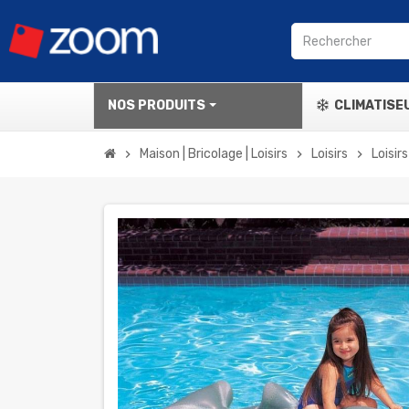
NOS PRODUITS
CLIMATISE
Maison | Bricolage | Loisirs
Loisirs
Loisir
chevron_right
chevron_right
chevron_right