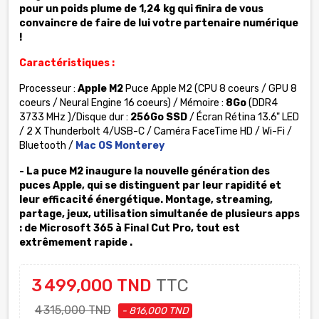
pour un poids plume de 1,24 kg qui finira de vous
convaincre de faire de lui votre partenaire numérique
!
Caractéristiques :
Processeur :
Apple M2
Puce Apple M2 (CPU 8 coeurs / GPU 8
coeurs / Neural Engine 16 coeurs) / Mémoire :
8Go
(DDR4
3733 MHz )
/Disque dur :
256Go SSD
/ Écran
Rétina
13.6" LED
/ 2 X Thunderbolt 4/USB-C /
Caméra FaceTime HD
/ Wi-Fi /
Bluetooth /
Mac OS Monterey
- La puce M2 inaugure la nouvelle génération des
puces Apple, qui se distinguent par leur rapidité et
leur efficacité énergétique. Montage, streaming,
partage, jeux, utilisation simul­tanée de plusieurs apps
: de Microsoft 365 à Final Cut Pro, tout est
extrêmement rapide .
3 499,000 TND
TTC
4 315,000 TND
- 816,000 TND