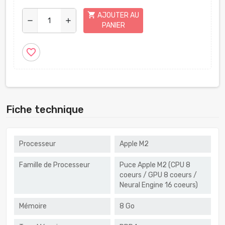
shopping_cart
AJOUTER AU
remove
add
PANIER
favorite_border
Fiche technique
Processeur
Apple M2
Famille de Processeur
Puce Apple M2 (CPU 8
coeurs / GPU 8 coeurs /
Neural Engine 16 coeurs)
Mémoire
8 Go