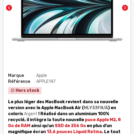
chevron_left
chevron_right
Marque
Apple
Référence
APPLE147
Hors stock
block
Le plus léger des MacBook revient dans sa nouvelle
version avec le Apple MacBook Air (
MLY33FN/A
) en
coloris
Argent
! Réalisé dans un aluminium 100%
recyclé, il intègre la toute nouvelle
puce Apple M2
,
8
Go de RAM
ainsi qu'un
SSD de 256 Go
en plus d'un
magnifique écran
13,6 pouces Liquid Retina
. Le tout