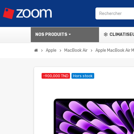
NOS PRODUITS
CLIMATISE
Apple
MacBook Air
Apple MacBook Air 
chevron_right
chevron_right
chevron_right
-900,000 TND
Hors stock