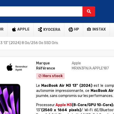
search
UR
APPLE
HP
INSTAX
KYOCERA
M3 13" (2024) 8 Go/256 Go SSD Gris
Marque
Apple
Référence
MRXN3FN/A APPLE187
Hors stock
block
Le
MacBook Air M3 13" (2024)
est le comp
autonomie impressionnante, ce
MacBook Air
journée, sans compromis sur les performances. D
Processeur
Apple M3
(8-Core/GPU 10-Core)
13"
(2560 x 1664 pixels)
/ Wi-Fi 6E/Blueto