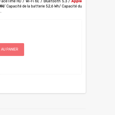
FaceTime HD / Wi-Fi 6E / Bluetooth 5.3 /
Apple
8H
/ Capacité de la batterie 52,6 Wh/ Capacité du
.
 AU PANIER