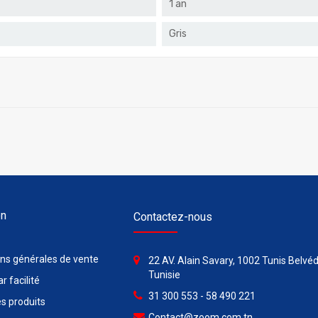
1 an
Gris
on
Contactez-nous
ons générales de vente
22 AV. Alain Savary, 1002 Tunis Belvéd
Tunisie
r facilité
31 300 553 - 58 490 221
s produits
Contact@zoom.com.tn