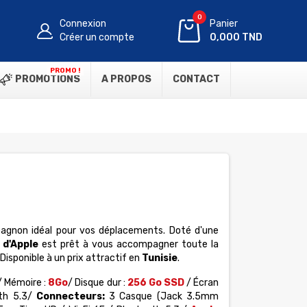
0
Connexion
Panier
Créer un compte
0,000 TND
PROMO !
PROMOTIONS
A PROPOS
CONTACT
agnon idéal pour vos déplacements. Doté d'une
 d'Apple
est prêt à vous accompagner toute la
isponible à un prix attractif en
Tunisie
.
/ Mémoire :
8
Go
/ Disque dur :
256
Go SSD
/ Écran
oth 5.3/
Connecteurs:
3 Casque (Jack 3.5mm