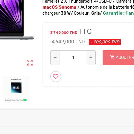
Femelle) 2 X Thunderbolt 4/USB-C / Caméra 
macOS Sonoma
/ Autonomie de la batterie
1
chargeur
30
W
/ Couleur :
Gris
/
Garantie : 1 an
TTC
3 749,000 TND
4 649,000 TND
- 900,000 TND
shopping_cart
AJOUTER
remove
add
zoom_out_map
favorite_border