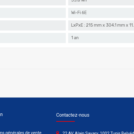
53.8 Wh
Wi-Fi 6E
LxPxE : 215 mm x 304.1 mm x 11
1 an
on
Contactez-nous
ons générales de vente
22 AV. Alain Savary, 1002 Tunis Belvéd