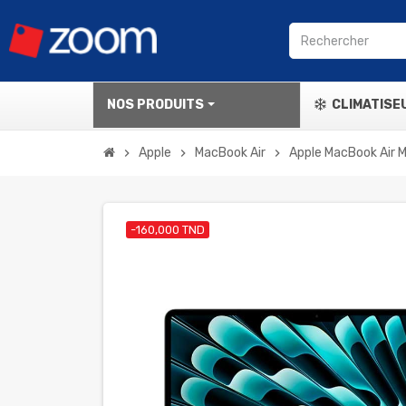
NOS PRODUITS
CLIMATISE
Apple
MacBook Air
Apple MacBook Air 
chevron_right
chevron_right
chevron_right
-160,000 TND