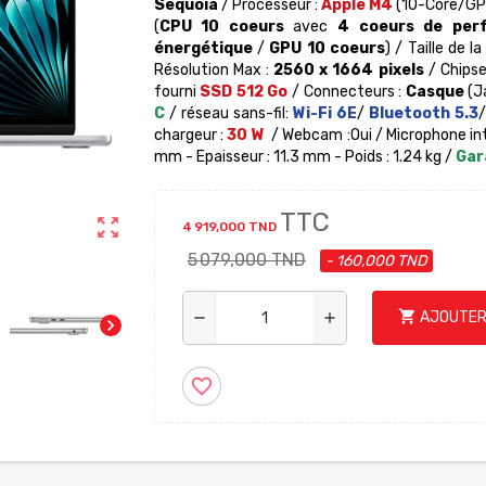
Sequoia
/ Processeur :
Apple M4
(10-Core/GPU
(
CPU 10 coeurs
avec
4 coeurs de per
énergétique
/
GPU 10 coeurs
) / Taille de 
Résolution Max :
2560 x 1664 pixels
/ Chipse
fourni
SSD 512 Go
/ Connecteurs :
Casque
(J
C
/ réseau sans-fil:
Wi-Fi 6E
/
Bluetooth 5.3
/
chargeur :
30 W
/ Webcam :Oui / Microphone int
mm - Epaisseur : 11.3 mm - Poids : 1.24 kg /
Gara
TTC
zoom_out_map
4 919,000 TND
5 079,000 TND
- 160,000 TND
shopping_cart
AJOUTER
remove
add
chevron_right
favorite_border