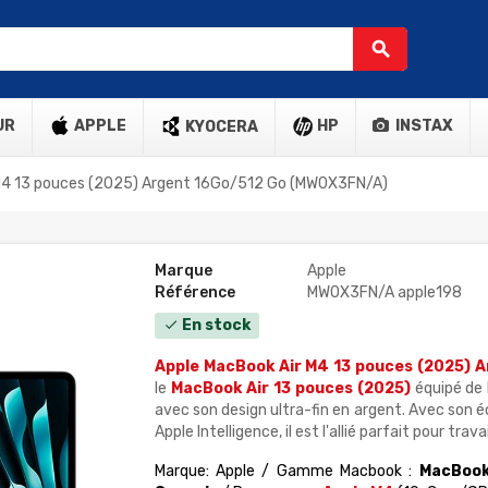
search
UR
APPLE
HP
INSTAX
KYOCERA
M4 13 pouces (2025) Argent 16Go/512 Go (MW0X3FN/A)
Marque
Apple
Référence
MW0X3FN/A apple198
En stock
check
Apple MacBook Air M4 13 pouces (2025) A
le
MacBook Air 13 pouces (2025)
équipé de 
avec son design ultra-fin en argent. Avec son é
Apple Intelligence, il est l'allié parfait pour trav
Marque: Apple / Gamme Macbook :
MacBook