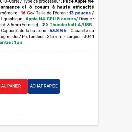
10-Core) / Type de processeur :
Puce Apple M4
formance
et
6 coeurs à haute efficacité
la mémoire :
16 Go
/ Taille de l'écran :
13 pouces
/
t graphique :
Apple M4 GPU 8 coeurs
/ Disque :
ack 3.5mm Femelle) -
2
X
Thunderbolt 4/USB-
 Capacité de la batterie :
53.8 Wh
- Capacité du
égré : Oui / Profondeur : 215 mm - Largeur : 304.1
ntie : 1 an
 AU PANIER
ACHAT RAPIDE