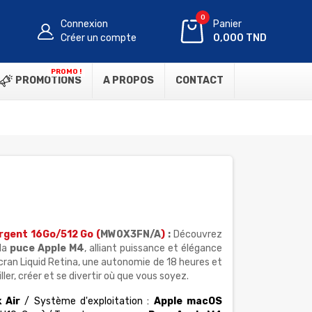
0
Connexion
Panier
Créer un compte
0,000 TND
PROMO !
PROMOTIONS
A PROPOS
CONTACT
rgent 16Go/512 Go (
MW0X3FN/A
)
:
Découvrez
la
puce Apple M4
, alliant puissance et élégance
cran Liquid Retina, une autonomie de 18 heures et
ailler, créer et se divertir où que vous soyez.
 Air
/ Système d'exploitation :
Apple macOS