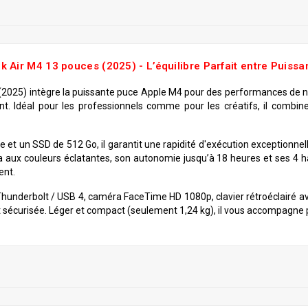
 Air M4 13 pouces (2025) - L’équilibre Parfait entre Puissan
(2025) intègre la puissante puce Apple M4 pour des performances de n
rgent. Idéal pour les professionnels comme pour les créatifs, il combin
et un SSD de 512 Go, il garantit une rapidité d'exécution exceptionnell
a aux couleurs éclatantes, son autonomie jusqu’à 18 heures et ses 4 
ent.
 Thunderbolt / USB 4, caméra FaceTime HD 1080p, clavier rétroéclairé a
et sécurisée. Léger et compact (seulement 1,24 kg), il vous accompagne