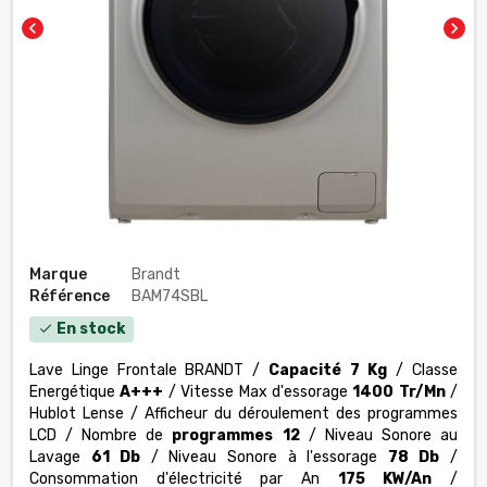
chevron_left
chevron_right
Marque
Brandt
Référence
BAM74SBL
En stock
check
Lave Linge Frontale BRANDT /
Capacité 7 Kg
/ Classe
Energétique
A+++
/ Vitesse Max d'essorage
1400 Tr/Mn
/
Hublot Lense / Afficheur du déroulement des programmes
LCD / Nombre de
programmes 12
/ Niveau Sonore au
Lavage
61 Db
/ Niveau Sonore à l'essorage
78 Db
/
Consommation d'électricité par An
175 KW/An
/