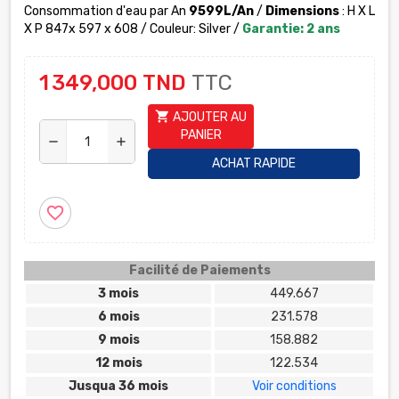
Consommation d'eau par An
9599L/An
/
Dimensions
: H X L
X P 847x 597 x 608 / Couleur: Silver /
Garantie: 2 ans
1 349,000 TND
TTC
shopping_cart
AJOUTER AU
PANIER
remove
add
ACHAT RAPIDE
favorite_border
Facilité de Paiements
3 mois
449.667
6 mois
231.578
9 mois
158.882
12 mois
122.534
Jusqua 36 mois
Voir conditions