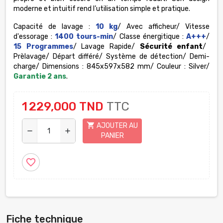
moderne et intuitif rend l’utilisation simple et pratique.
Capacité de lavage :
10 kg
/ Avec afficheur/ Vitesse
d'essorage :
1400 tours-min
/ Classe énergitique :
A+++
/
15 Programmes
/ Lavage Rapide/
Sécurité enfant
/
Prèlavage/ Départ différé/ Système de détection/ Demi-
charge/ Dimensions : 845x597x582 mm/ Couleur : Silver/
Garantie 2 ans
.
1 229,000 TND
TTC
shopping_cart
AJOUTER AU
remove
add
PANIER
favorite_border
Fiche technique