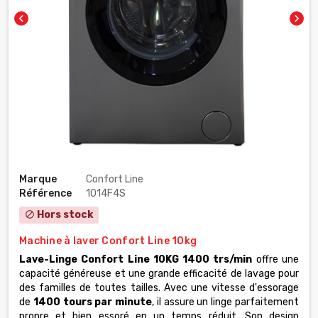
chevron_left
chevron_right
Marque
Confort Line
Référence
1014F4S
Hors stock
block
Machine à laver Confort Line 10kg
Lave-Linge Confort Line 10KG 1400 trs/min
offre une
capacité généreuse et une grande efficacité de lavage pour
des familles de toutes tailles. Avec une vitesse d'essorage
de
1400 tours par minute
, il assure un linge parfaitement
propre et bien essoré en un temps réduit. Son design