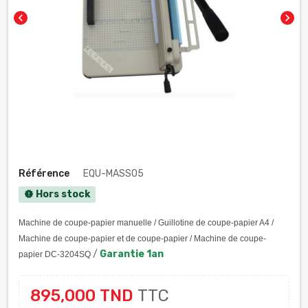
chevron_left
chevron_right
Référence
EQU-MASS05
Hors stock
new_releases
Machine de coupe-papier manuelle / Guillotine de coupe-papier A4 /
Machine de coupe-papier et de coupe-papier / Machine de coupe-
/
Garantie 1an
papier DC-3204SQ
895,000 TND
TTC