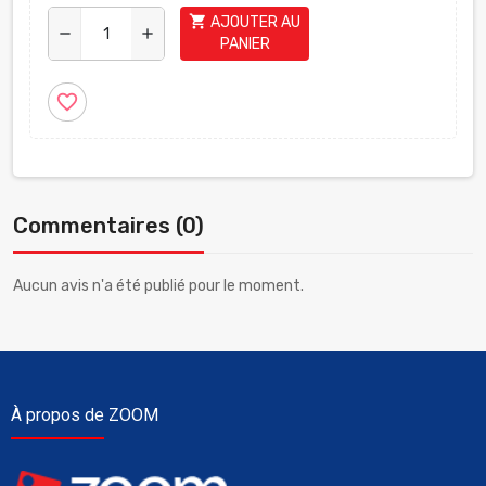
shopping_cart
AJOUTER AU
remove
add
PANIER
favorite_border
Commentaires (0)
Aucun avis n'a été publié pour le moment.
À propos de ZOOM